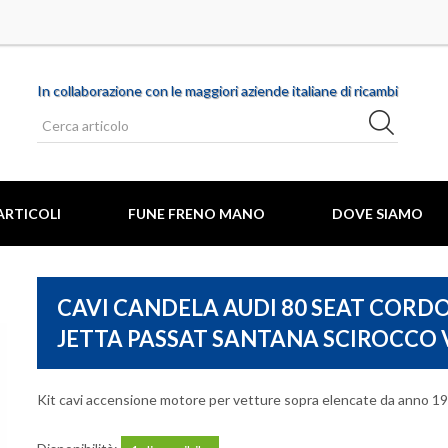
In collaborazione con le maggiori aziende italiane di ricambi
ARTICOLI
FUNE FRENO MANO
DOVE SIAMO
CAVI CANDELA AUDI 80 SEAT CORD
JETTA PASSAT SANTANA SCIROCCO
MARCHE AUTO
Kit cavi accensione motore per vetture sopra elencate da ann
O COFANO MOTORE
ABARTH
 CANDELA
ALFA ROMEO