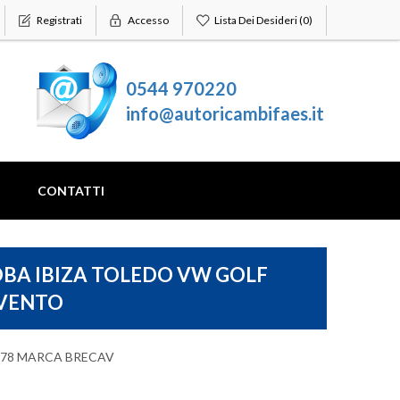
Registrati
Accesso
Lista Dei Desideri
(0)
0544 970220
info@autoricambifaes.it
CONTATTI
OBA IBIZA TOLEDO VW GOLF
 VENTO
o 1978 MARCA BRECAV
CITROEN
CHEVROLET