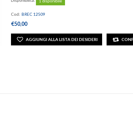
Disponibilità:
1 disponibile
R FILTRO NAFTA
AUDI
IERA
Cod:
BREC 12509
AUTOBIANCHI
INETTO RUOTA
€50,00
BEDFORD
a tutte -
BMW