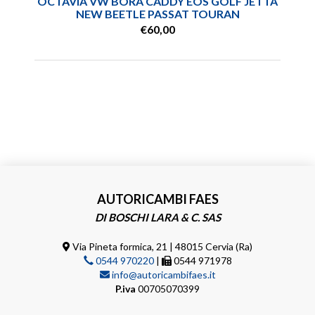
OCTAVIA VW BORA CADDY EOS GOLF JETTA
NEW BEETLE PASSAT TOURAN
€60,00
AUTORICAMBI FAES
DI BOSCHI LARA & C. SAS
Via Pineta formica, 21 | 48015 Cervia (Ra)
0544 970220
|
0544 971978
info@autoricambifaes.it
P.iva
00705070399