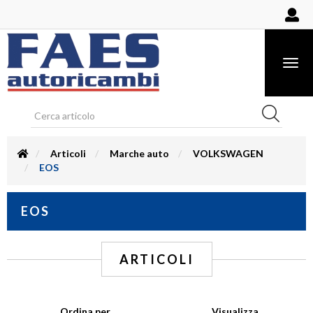
Togg
navig
Articoli
Marche auto
VOLKSWAGEN
EOS
EOS
ARTICOLI
Ordina per
Visualizza