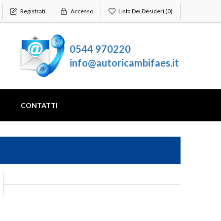
Registrati
Accesso
Lista Dei Desideri
(0)
0544 970220
info@autoricambifaes.it
CONTATTI
CITROEN
CHEVROLET