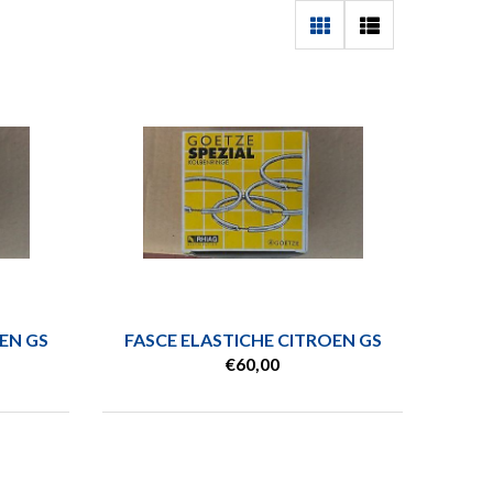
DACIA
DAEWOO
DAIHATSU
DAF
- Guarda tutte -
EN GS
FASCE ELASTICHE CITROEN GS
€60,00