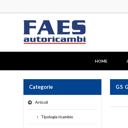
HOME
Categorie
GS 
Articoli
TIPOLOGIA RICAMBIO
•
ALTERNATORE
•
CAV
Tipologia ricambio
•
ALZACRISTALLI
•
CAVI