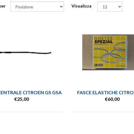
R FILTRO NAFTA
per
Visualizza
AUDI
IERA
AUTOBIANCHI
INETTO RUOTA
BEDFORD
a tutte -
BMW
ENTRALE CITROEN GS GSA
FASCE ELASTICHE CITRO
€25,00
€60,00