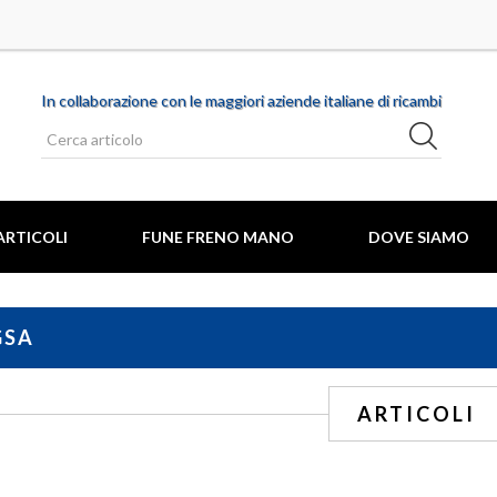
In collaborazione con le maggiori aziende italiane di ricambi
ARTICOLI
FUNE FRENO MANO
DOVE SIAMO
GSA
MARCHE AUTO
ARTICOLI
O COFANO MOTORE
ABARTH
 CANDELA
ALFA ROMEO