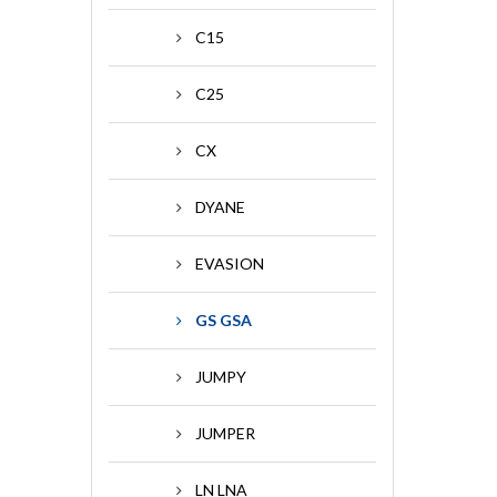
C15
C25
CX
DYANE
EVASION
GS GSA
JUMPY
JUMPER
LN LNA