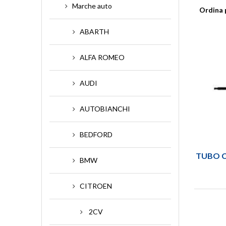
Marche auto
•
AMMORTIZZATORI
•
COVE
Ordina 
•
BRONZINE
•
CROC
ABARTH
•
CAVO ACCELERATORE
•
CUSC
•
CAVO FRIZIONE
- Guard
ALFA ROMEO
•
CAVO ARIA AL CARBURATORE
AUDI
AUTOBIANCHI
BEDFORD
TUBO C
BMW
CITROEN
2CV