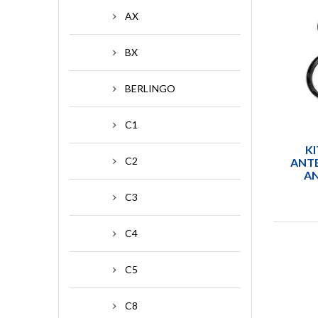
AX
BX
BERLINGO
C1
KI
C2
ANTE
AN
C3
C4
C5
C8