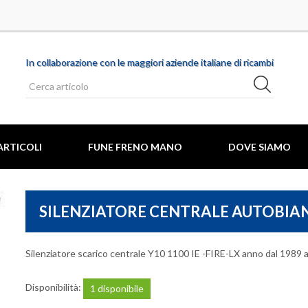
In collaborazione con le maggiori aziende italiane di ricambi
ARTICOLI
FUNE FRENO MANO
DOVE SIAMO
SILENZIATORE CENTRALE AUTOBIANC
Silenziatore scarico centrale Y10 1100 IE -FIRE-LX anno dal 1989 
MARCHE AUTO
O COFANO MOTORE
ABARTH
Disponibilità:
1 disponibile
 CANDELA
ALFA ROMEO