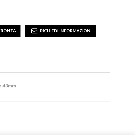
DACIA
DAEWOO
DAIHATSU
DAF
- Guarda tutte -
tro 43mm