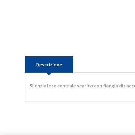
•
AMMORTIZZATORI
•
COVE
•
BRONZINE
•
CROC
•
CAVO ACCELERATORE
•
CUSC
•
CAVO FRIZIONE
- Guard
•
CAVO ARIA AL CARBURATORE
Descrizione
Silenziatore centrale scarico con flangia di rac