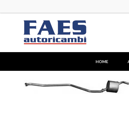
HOME
TIPOLOGIA RICAMBIO
•
ALTERNATORE
•
CAV
•
ALZACRISTALLI
•
CAVI