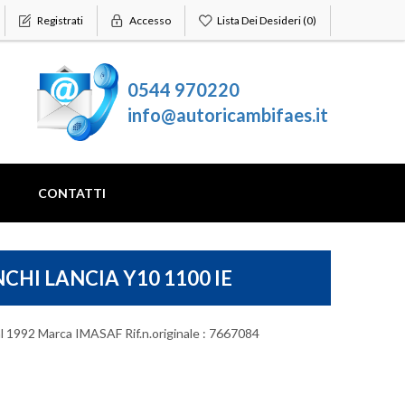
Registrati
Accesso
Lista Dei Desideri
(0)
0544 970220
info@autoricambifaes.it
CONTATTI
HI LANCIA Y10 1100 IE
al 1992 Marca IMASAF Rif.n.originale : 7667084
CITROEN
CHEVROLET